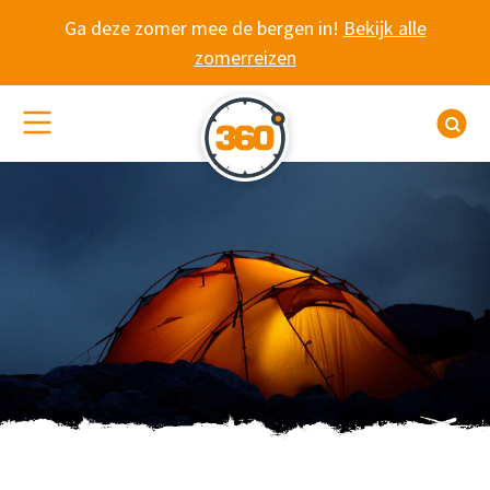
Spring naar content
Ga deze zomer mee de bergen in!
Bekijk alle
zomerreizen
(De)activeer site navigatie
Z
WANDELVAKANTIE 