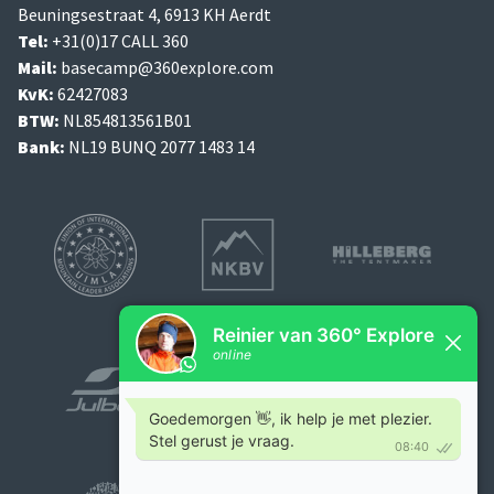
Beuningsestraat 4, 6913 KH Aerdt
Tel:
+31(0)17 CALL 360
Mail:
basecamp@360explore.com
KvK:
62427083
BTW:
NL854813561B01
Bank:
NL19 BUNQ 2077 1483 14