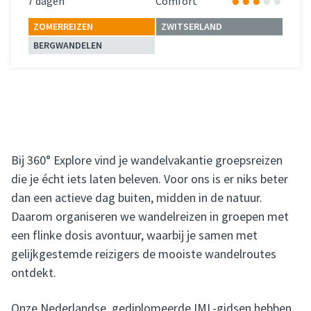
7 dagen
Comfort
ZOMERREIZEN
ZWITSERLAND
BERGWANDELEN
Lees meer
over 
Bij 360° Explore vind je wandelvakantie groepsreizen
die je écht iets laten beleven. Voor ons is er niks beter
dan een actieve dag buiten, midden in de natuur.
Daarom organiseren we wandelreizen in groepen met
een flinke dosis avontuur, waarbij je samen met
gelijkgestemde reizigers de mooiste wandelroutes
ontdekt.
Onze Nederlandse, gediplomeerde IML-gidsen hebben