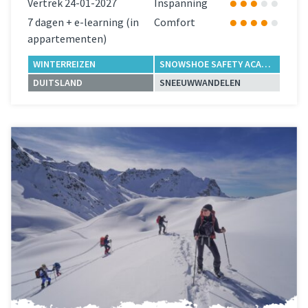
Vertrek 24-01-2027
Inspanning
7 dagen + e-learning (in
Comfort
appartementen)
WINTERREIZEN
SNOWSHOE SAFETY ACADEMY
DUITSLAND
SNEEUWWANDELEN
Lees meer
over 