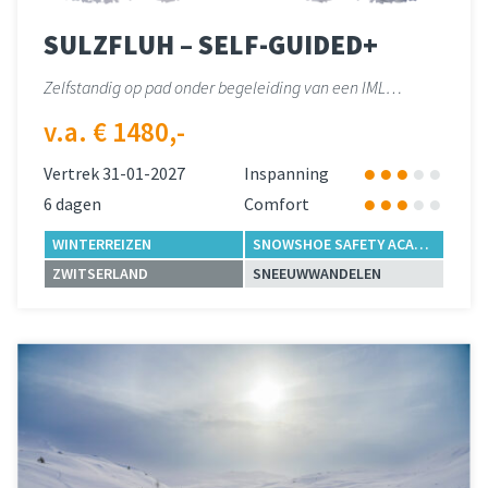
SULZFLUH – SELF-GUIDED+
Zelfstandig op pad onder begeleiding van een IML…
v.a. € 1480,-
Vertrek 31-01-2027
Inspanning
6 dagen
Comfort
WINTERREIZEN
SNOWSHOE SAFETY ACADEMY
ZWITSERLAND
SNEEUWWANDELEN
Lees meer
over 