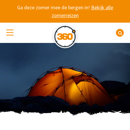
Spring naar content
Ga deze zomer mee de bergen in!
Bekijk alle
zomerreizen
(De)activeer site navigatie
Z
WANDELVAKANTIE 