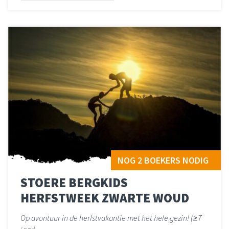
Lees meer
over 
NOG 2 BOEKERS NODIG
STOERE BERGKIDS
HERFSTWEEK ZWARTE WOUD
Op avontuur in de herfstvakantie met het hele gezin! (≥7