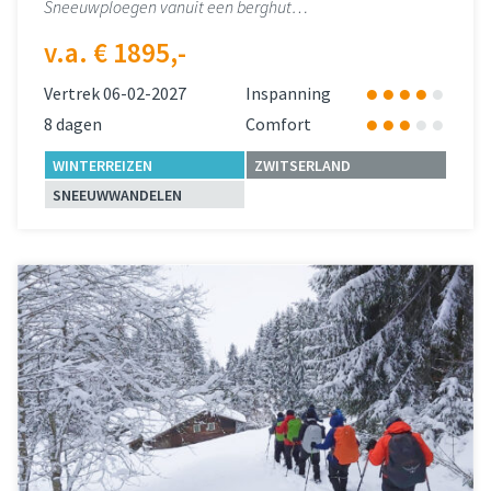
Sneeuwploegen vanuit een berghut…
v.a. € 1895,-
Vertrek 06-02-2027
Inspanning
8 dagen
Comfort
WINTERREIZEN
ZWITSERLAND
SNEEUWWANDELEN
Lees meer
over 