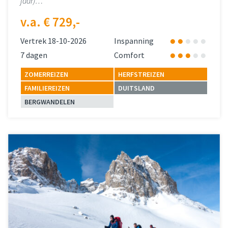
jaar)…
v.a. € 729,-
Vertrek 18-10-2026
Inspanning
7 dagen
Comfort
ZOMERREIZEN
HERFSTREIZEN
FAMILIEREIZEN
DUITSLAND
BERGWANDELEN
Lees meer
over 