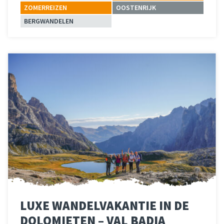
ZOMERREIZEN
OOSTENRIJK
BERGWANDELEN
Lees meer
over 
LUXE WANDELVAKANTIE IN DE
DOLOMIETEN – VAL BADIA