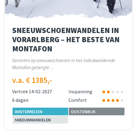
SNEEUWSCHOENWANDELEN IN
VORARLBERG – HET BESTE VAN
MONTAFON
Genieten op sneeuwschoenen in het indrukwekkende
Montafon gebergte…
v.a. € 1385,-
Vertrek 14-02-2027
Inspanning
6 dagen
Comfort
WINTERREIZEN
OOSTENRIJK
SNEEUWWANDELEN
Lees meer
over 