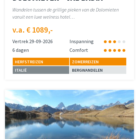
Wandelen tussen de grillige pieken van de Dolomieten
vanuit een luxe welness hotel…
v.a. € 1089,-
Vertrek 29-09-2026
Inspanning
6 dagen
Comfort
HERFSTREIZEN
ZOMERREIZEN
ITALIË
BERGWANDELEN
Lees meer
over 