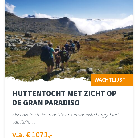
WACHTLIJST
HUTTENTOCHT MET ZICHT OP
DE GRAN PARADISO
Afschakelen in het mooiste én eenzaamste berggebied
van Italie…
v.a. € 1071,-