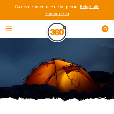
Spring naar content
Ga deze zomer mee de bergen in!
Bekijk alle
zomerreizen
(De)activeer site navigatie
Z
WANDELVAKANTIE 