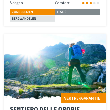
5 dagen
Comfort
ZOMERREIZEN
ITALIË
BERGWANDELEN
Lees meer
over 
VERTREKGARANTIE
SENTIERO DELLE OROBIE