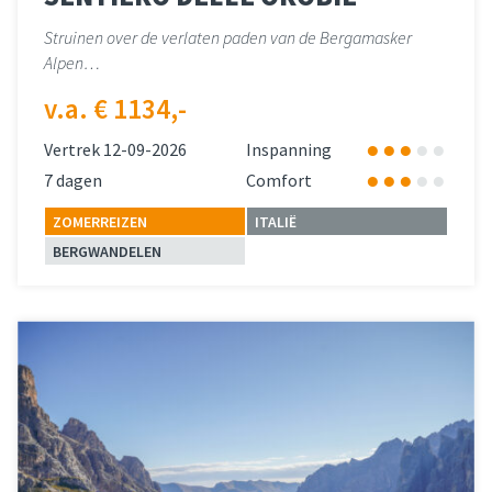
Struinen over de verlaten paden van de Bergamasker
Alpen…
v.a. € 1134,-
Vertrek 12-09-2026
Inspanning
7 dagen
Comfort
ZOMERREIZEN
ITALIË
BERGWANDELEN
Lees meer
over 