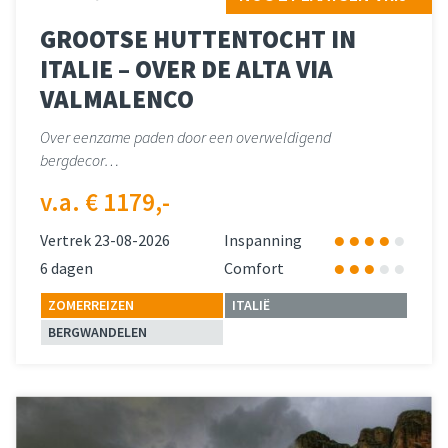
GROOTSE HUTTENTOCHT IN
ITALIE – OVER DE ALTA VIA
VALMALENCO
Over eenzame paden door een overweldigend
bergdecor…
v.a. € 1179,-
Vertrek 23-08-2026
Inspanning
6 dagen
Comfort
ZOMERREIZEN
ITALIË
BERGWANDELEN
Lees meer
over 