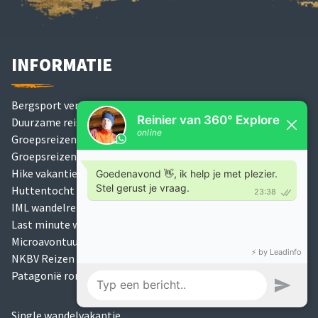
INFORMATIE
Bergsport verzekering
Duurzame reisorganisatie
Groepsreizen
Groepsreizen op maat
Hike vakantie groep
Huttentocht
IML wandelreizen
Last minute wandelvakantie
Microavontuur
NKBV Reizen
Patagonië rondreis
Single wandelvakantie