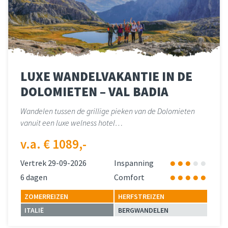
LUXE WANDELVAKANTIE IN DE
DOLOMIETEN – VAL BADIA
Wandelen tussen de grillige pieken van de Dolomieten
vanuit een luxe welness hotel…
v.a. € 1089,-
Vertrek 29-09-2026
Inspanning
6 dagen
Comfort
ZOMERREIZEN
HERFSTREIZEN
ITALIË
BERGWANDELEN
Lees meer
over 