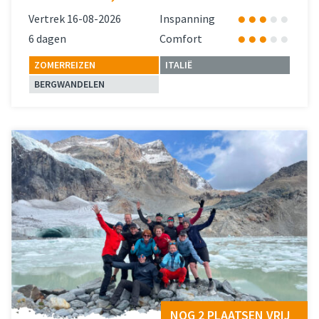
Vertrek 16-08-2026
Inspanning
6 dagen
Comfort
ZOMERREIZEN
ITALIË
BERGWANDELEN
Lees meer
over 
NOG 2 PLAATSEN VRIJ