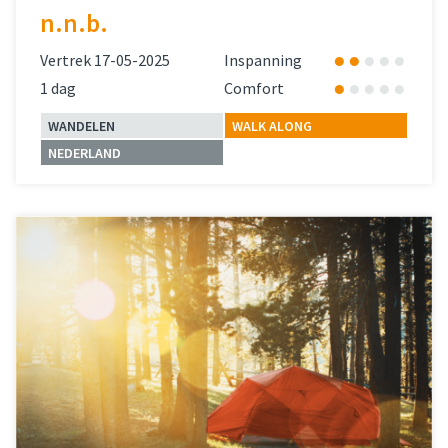
n.n.b.
Vertrek 17-05-2025
Inspanning
1 dag
Comfort
WANDELEN
WALK ALONG
NEDERLAND
Lees meer
over 