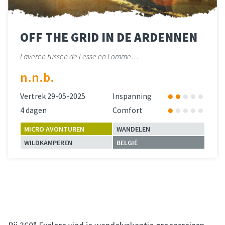
OFF THE GRID IN DE ARDENNEN
Laveren tussen de Lesse en Lomme…
n.n.b.
Vertrek 29-05-2025
Inspanning
4 dagen
Comfort
MICRO AVONTUREN
WANDELEN
WILDKAMPEREN
BELGIË
Lees meer
over 