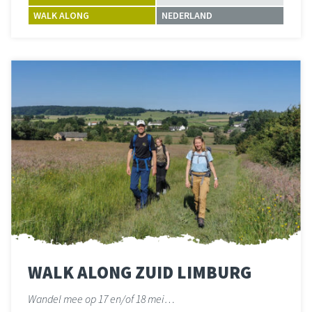
WALK ALONG
NEDERLAND
Lees meer
over 
WALK ALONG ZUID LIMBURG
Wandel mee op 17 en/of 18 mei…