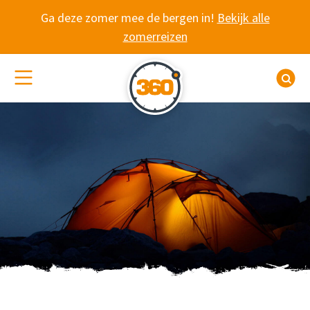
Spring naar content
Ga deze zomer mee de bergen in!
Bekijk alle
zomerreizen
(De)activeer site navigatie
Z
WANDELVAKANTIE 