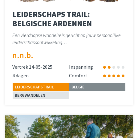
LEIDERSCHAPS TRAIL:
BELGISCHE ARDENNEN
Een vierdaagse wandelreis gericht op jouw persoonlijke
leiderschapsontwikkeling…
n.n.b.
Vertrek 14-05-2025
Inspanning
4 dagen
Comfort
LEIDERSCHAPSTRAIL
BELGIË
BERGWANDELEN
Lees meer
over 