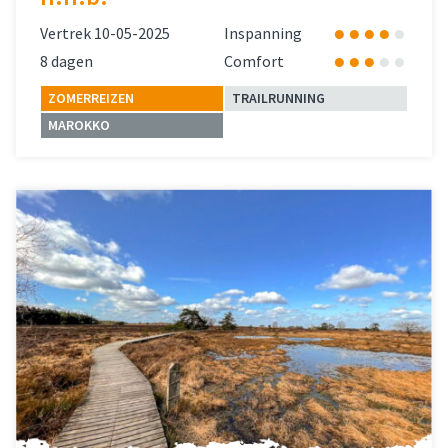
Vertrek 10-05-2025
Inspanning
8 dagen
Comfort
ZOMERREIZEN
TRAILRUNNING
MAROKKO
Lees meer
over 