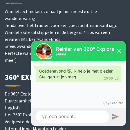
Wandeltechnieken: zo haal je het meeste uit je
wandelervaring
Jenda over het trainen voor een voettocht naar Santiago
Wandelroute uitstippelen in de bergen: 7 tips van een
ervaren IML bergwandelgids
Sneeuwwandelen uitrusting: wat neem je mee?
Perfecte wandeluitrusting voor bergwandelen (kleding en
meer)
360° EXPLORE
De 360° Explore Podcast
Duurzaamheidsbeleid
Haglofs
Het 360° Explore Team
Veelgestelde vragen
International Mountain Leader