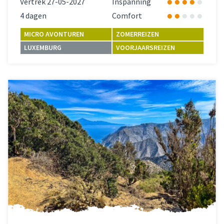
Vertrek 27-05-2027
Inspanning
4 dagen
Comfort
MICRO AVONTUREN
ZOMERREIZEN
LUXEMBURG
VOORJAARSREIZEN
Lees meer
over 