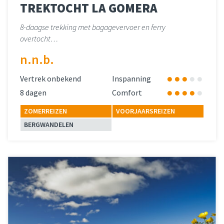
TREKTOCHT LA GOMERA
8-daagse trekking met bagagevervoer en ferry
overtocht…
n.n.b.
Vertrek onbekend
Inspanning
8 dagen
Comfort
ZOMERREIZEN
VOORJAARSREIZEN
BERGWANDELEN
Lees meer
over 