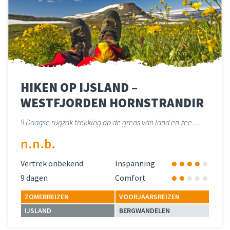
HIKEN OP IJSLAND –
WESTFJORDEN HORNSTRANDIR
9 Daagse rugzak trekking op de grens van land en zee…
n.n.b.
Vertrek onbekend
Inspanning
9 dagen
Comfort
ZOMERREIZEN
VOORJAARSREIZEN
IJSLAND
BERGWANDELEN
Lees meer
over 