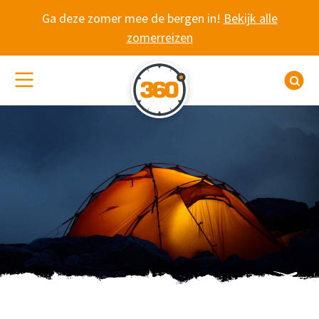
Spring naar content
Ga deze zomer mee de bergen in!
Bekijk alle
zomerreizen
(De)activeer site navigatie
Z
WANDELVAKANTIE 