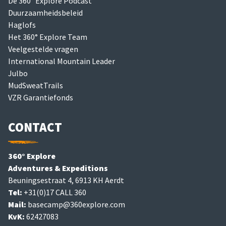
De 360° Explore Podcast
Duurzaamheidsbeleid
Haglofs
Het 360° Explore Team
Veelgestelde vragen
International Mountain Leader
Julbo
MudSweatTrails
VZR Garantiefonds
CONTACT
360° Explore
Adventures & Expeditions
Beuningsestraat 4, 6913 KH Aerdt
Tel:
+31(0)17 CALL 360
Mail:
basecamp@360explore.com
KvK:
62427083