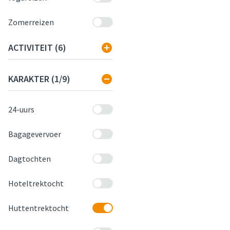
Zomerreizen
FILTER OP
ACTIVITEIT
(6)
FILTER OP
KARAKTER
(1/9)
24-uurs
Bagagevervoer
Dagtochten
Hoteltrektocht
Huttentrektocht