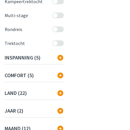
Kampeertrektocht
Multi-stage
Rondreis
Trektocht
FILTER OP
INSPANNING
(5)
FILTER OP
COMFORT
(5)
FILTER OP
LAND
(22)
FILTER OP
JAAR
(2)
FILTER OP
MAAND
(12)