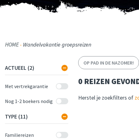
HOME
-
Wandelvakantie groepsreizen
FILTER REIZEN
OP PAD IN DE NAZOMER!
FILTER OP
ACTUEEL
(2)
0 REIZEN GEVON
Met vertrekgarantie
Herstel je zoekfilters of
z
Nog 1-2 boekers nodig
FILTER OP
TYPE
(11)
Familiereizen