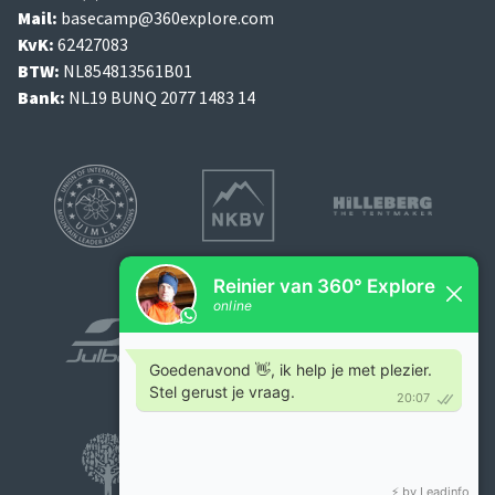
Mail:
basecamp@360explore.com
KvK:
62427083
BTW:
NL854813561B01
Bank:
NL19 BUNQ 2077 1483 14