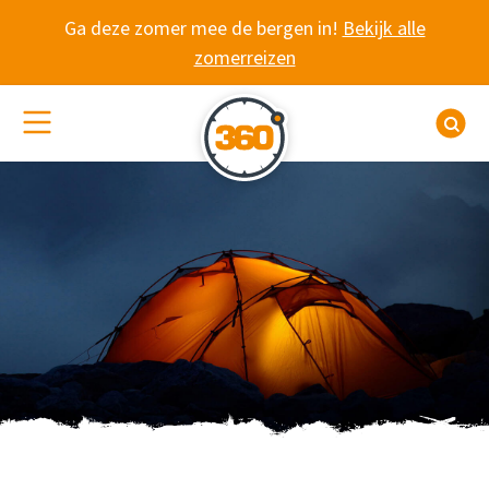
Spring naar content
Ga deze zomer mee de bergen in!
Bekijk alle
zomerreizen
(De)activeer site navigatie
Z
WANDELVAKANTIE 