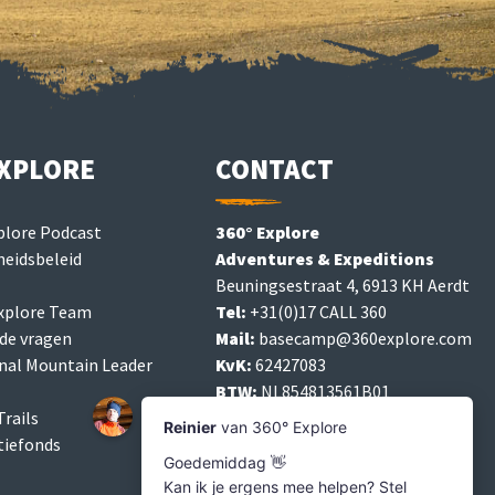
EXPLORE
CONTACT
plore Podcast
360° Explore
eidsbeleid
Adventures & Expeditions
Beuningsestraat 4, 6913 KH Aerdt
Explore Team
Tel:
+31(0)17 CALL 360
de vragen
Mail:
basecamp@360explore.com
nal Mountain Leader
KvK:
62427083
BTW:
NL854813561B01
rails
Bank:
NL19 BUNQ 2077 1483 14
tiefonds