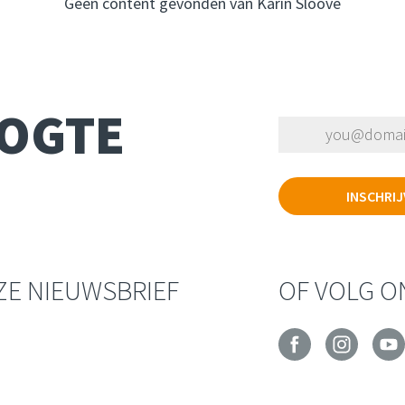
Geen content gevonden van Karin Sloove
OOGTE
NZE NIEUWSBRIEF
OF VOLG O