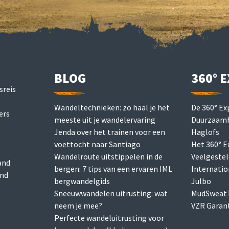
BLOG
360° 
reis
Wandeltechnieken: zo haal je het
De 360° Ex
ers
meeste uit je wandelervaring
Duurzaamh
Jenda over het trainen voor een
Haglofs
voettocht naar Santiago
Het 360° 
Wandelroute uitstippelen in de
Veelgestel
and
bergen: 7 tips van een ervaren IML
Internatio
and
bergwandelgids
Julbo
Sneeuwwandelen uitrusting: wat
MudSweatT
neem je mee?
VZR Garan
Perfecte wandeluitrusting voor