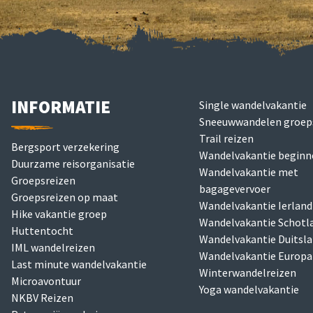
INFORMATIE
Single wandelvakantie
Sneeuwwandelen groeps
Trail reizen
Bergsport verzekering
Wandelvakantie beginn
Duurzame reisorganisatie
Wandelvakantie met
Groepsreizen
bagagevervoer
Groepsreizen op maat
Wandelvakantie Ierland
Hike vakantie groep
Wandelvakantie Schotl
Huttentocht
Wandelvakantie Duitsl
IML wandelreizen
Wandelvakantie Europa
Last minute wandelvakantie
Winterwandelreizen
Microavontuur
Yoga wandelvakantie
NKBV Reizen