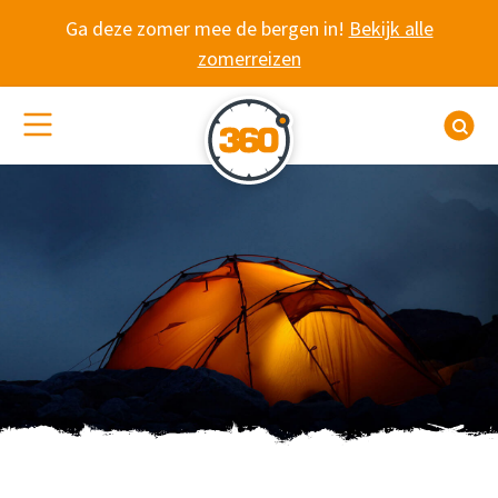
Spring naar content
Ga deze zomer mee de bergen in!
Bekijk alle
zomerreizen
(De)activeer site navigatie
Z
HET TEAM