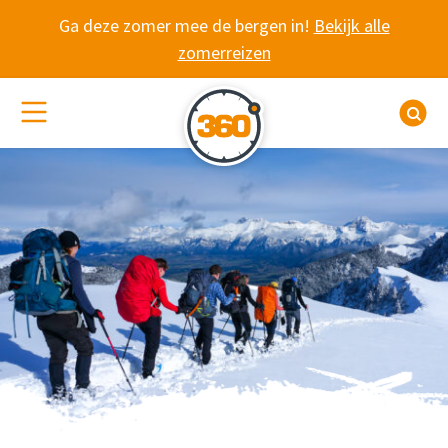
Spring naar content
Ga deze zomer mee de bergen in!
Bekijk alle
zomerreizen
(De)activeer site navigatie
Z
NKBV REIZEN