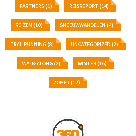
PARTNERS (1)
REISREPORT (14)
REIZEN (10)
SNEEUWWANDELEN (4)
TRAILRUNNING (8)
UNCATEGORIZED (2)
WALK-ALONG (2)
WINTER (16)
ZOMER (12)