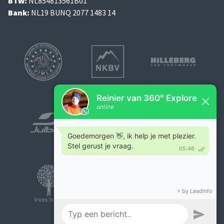
BTW:
NL854813561B01
Bank:
NL19 BUNQ 2077 1483 14