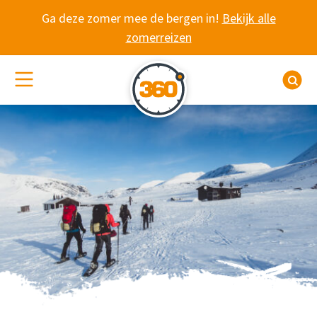
Spring naar content
Ga deze zomer mee de bergen in!
Bekijk alle
zomerreizen
(De)activeer site navigatie
Z
SNEEUWWANDELEN U