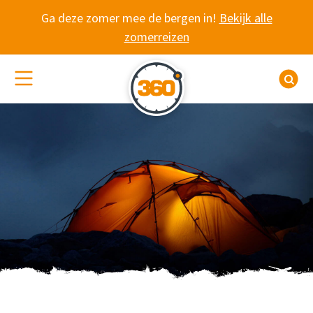
Spring naar content
Ga deze zomer mee de bergen in!
Bekijk alle
zomerreizen
(De)activeer site navigatie
Z
WANDELVAKANTIE 