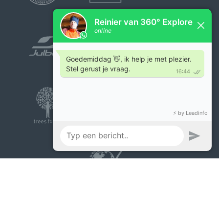
Reisvoorwaarden
|
Privacybeleid 360° Explore
|
© 2026