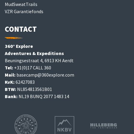
MudSweatTrails
VZR Garantiefonds
CONTACT
360° Explore
Adventures & Expeditions
Beuningsestraat 4, 6913 KH Aerdt
Tel:
+31(0)17 CALL 360
Mail:
basecamp@360explore.com
KvK:
62427083
BTW:
NL854813561B01
Bank:
NL19 BUNQ 2077 1483 14