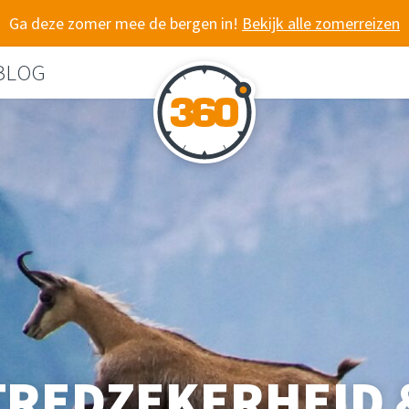
Ga deze zomer mee de bergen in!
Bekijk alle zomerreizen
BLOG
TREDZEKERHEID 