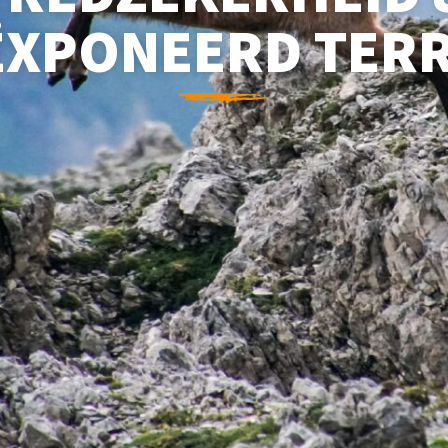
ËXPONEERD TERR