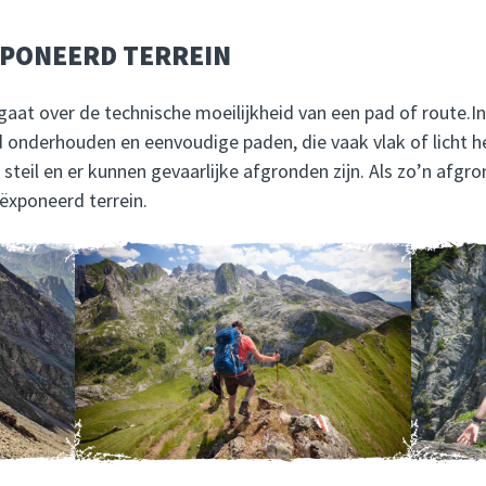
XPONEERD TERREIN
gaat over de technische moeilijkheid van een pad of route.I
nderhouden en eenvoudige paden, die vaak vlak of licht hel
 steil en er kunnen gevaarlijke afgronden zijn. Als zo’n afgr
eëxponeerd terrein.