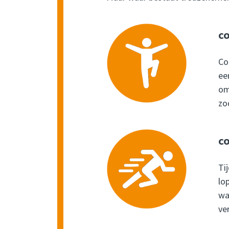
CO
Co
ee
om
zo
CO
Ti
lo
wa
ve