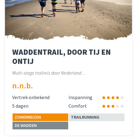
WADDENTRAIL, DOOR TIJ EN
ONTIJ
Multi-stage trailreis door Nederland…
n.n.b.
Vertrek onbekend
Inspanning
5 dagen
Comfort
ZOMERREIZEN
TRAILRUNNING
DE WADDEN
Lees meer
over 