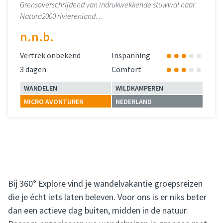
Grensoverschrijdend van indrukwekkende stuwwal naar
Natura2000 rivierenland…
n.n.b.
Vertrek onbekend
Inspanning
3 dagen
Comfort
WANDELEN
WILDKAMPEREN
MICRO AVONTUREN
NEDERLAND
Lees meer
over 
Bij 360° Explore vind je wandelvakantie groepsreizen
die je écht iets laten beleven. Voor ons is er niks beter
dan een actieve dag buiten, midden in de natuur.