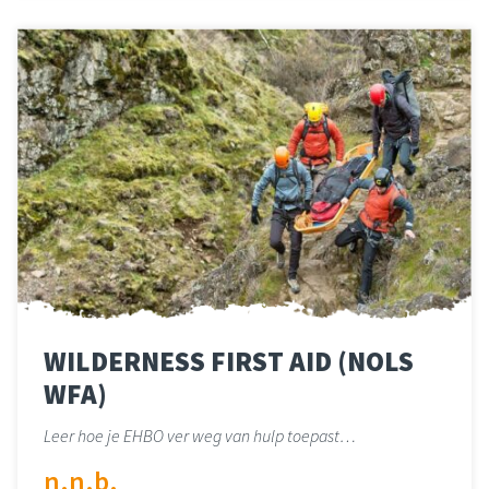
WILDERNESS FIRST AID (NOLS
WFA)
Leer hoe je EHBO ver weg van hulp toepast…
n.n.b.