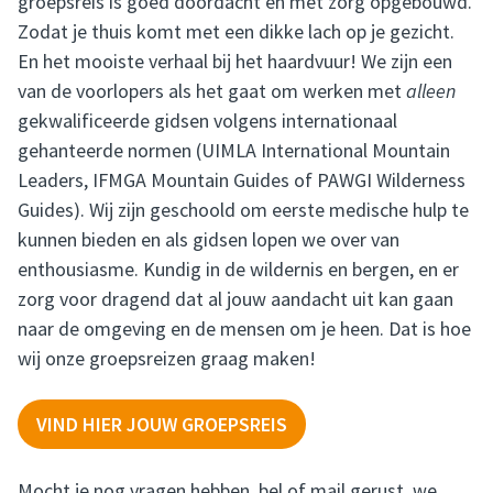
groepsreis is goed doordacht en met zorg opgebouwd.
Zodat je thuis komt met een dikke lach op je gezicht.
En het mooiste verhaal bij het haardvuur! We zijn een
van de voorlopers als het gaat om werken met
alleen
gekwalificeerde gidsen volgens internationaal
gehanteerde normen (UIMLA International Mountain
Leaders, IFMGA Mountain Guides of PAWGI Wilderness
Guides). Wij zijn geschoold om eerste medische hulp te
kunnen bieden en als gidsen lopen we over van
enthousiasme. Kundig in de wildernis en bergen, en er
zorg voor dragend dat al jouw aandacht uit kan gaan
naar de omgeving en de mensen om je heen. Dat is hoe
wij onze groepsreizen graag maken!
VIND HIER JOUW GROEPSREIS
Mocht je nog vragen hebben,
bel
of
mail
gerust, we