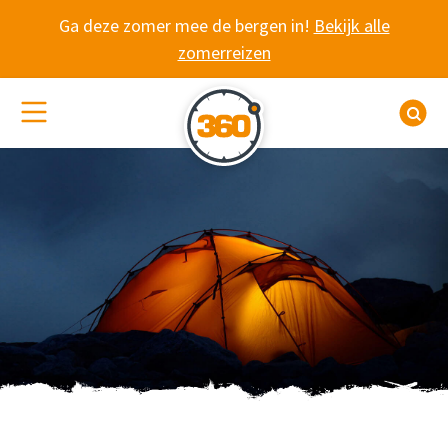
Spring naar content
Ga deze zomer mee de bergen in!
Bekijk alle
zomerreizen
(De)activeer site navigatie
Z
WANDELVAKANTIE 