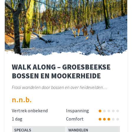
WALK ALONG – GROESBEEKSE
BOSSEN EN MOOKERHEIDE
Fraai wandelen door bossen en over heidevelden…
n.n.b.
Vertrek onbekend
Inspanning
1 dag
Comfort
SPECIALS
WANDELEN