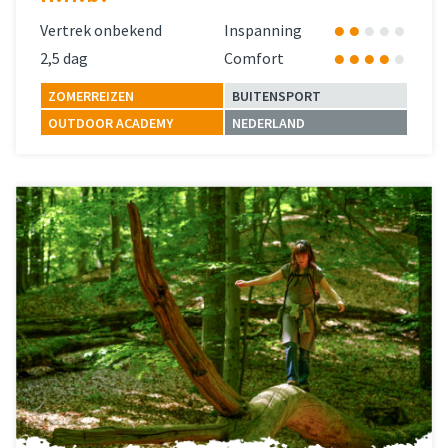
Vertrek onbekend
Inspanning
2,5 dag
Comfort
ZOMERREIZEN
BUITENSPORT
OUTDOOR ACADEMY
NEDERLAND
Lees meer
over 