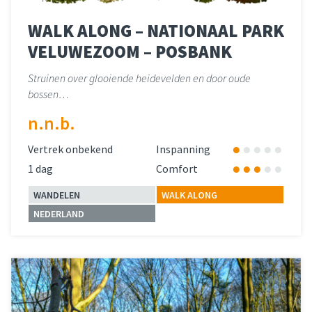
WALK ALONG – NATIONAAL PARK
VELUWEZOOM – POSBANK
Struinen over glooiende heidevelden en door oude
bossen…
n.n.b.
Vertrek onbekend
Inspanning
1 dag
Comfort
WANDELEN
WALK ALONG
NEDERLAND
Lees meer
over 