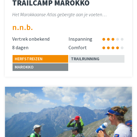
TRAILCAMP MAROKKO
Het Marokkaanse Atlas gebergte aan je voeten…
n.n.b.
Vertrek onbekend
Inspanning
8 dagen
Comfort
HERFSTREIZEN
TRAILRUNNING
MAROKKO
Lees meer
over 