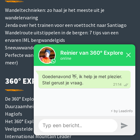
Wandeltechnieken: zo haal je het meeste uit je
wandelervaring
Jenda over het trainen voor een voettocht naar Santiago
Wandelroute uitstippelen in de bergen: 7 tips van een
ervaren IML bergwandelgids
Sneeuwwandelen uitrusting: wat neem je mee?
Perfecte wandeluitrusting voor bergwandelen (kleding en
meer)
360° EXPLORE
De 360° Explore Podcast
Duurzaamheidsbeleid
Haglofs
Het 360° Explore Team
Veelgestelde vragen
International Mountain Leader