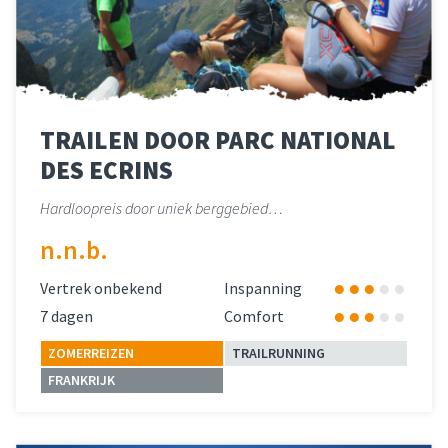
TRAILEN DOOR PARC NATIONAL
DES ECRINS
Hardloopreis door uniek berggebied…
n.n.b.
Vertrek onbekend
Inspanning
7 dagen
Comfort
ZOMERREIZEN
TRAILRUNNING
FRANKRIJK
Lees meer
over 