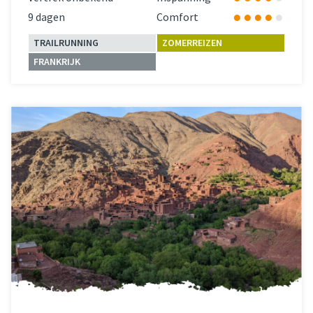
9 dagen
Comfort
TRAILRUNNING
ZOMERREIZEN
FRANKRIJK
Lees meer
over 