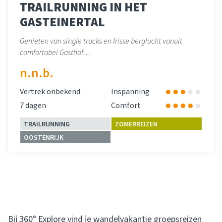
TRAILRUNNING IN HET
GASTEINERTAL
Genieten van single tracks en frisse berglucht vanuit
comfortabel Gasthof…
n.n.b.
Vertrek onbekend
Inspanning
7 dagen
Comfort
TRAILRUNNING
ZOMERREIZEN
OOSTENRIJK
Lees meer
over 
Bij 360° Explore vind je wandelvakantie groepsreizen