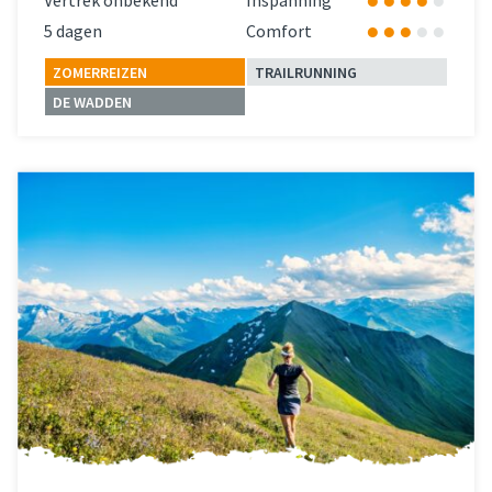
Vertrek onbekend
Inspanning
5 dagen
Comfort
ZOMERREIZEN
TRAILRUNNING
DE WADDEN
Lees meer
over 