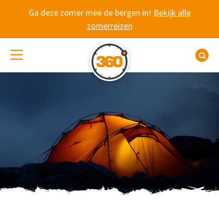
Spring naar content
Ga deze zomer mee de bergen in!
Bekijk alle
zomerreizen
(De)activeer site navigatie
Z
WANDELVAKANTIE 