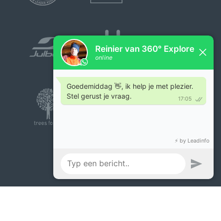
Reisvoorwaarden
|
Privacybeleid 360° Explore
|
© 2026