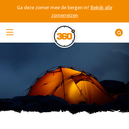
Spring naar content
Ga deze zomer mee de bergen in!
Bekijk alle
zomerreizen
(De)activeer site navigatie
Z
WANDELVAKANTIE 