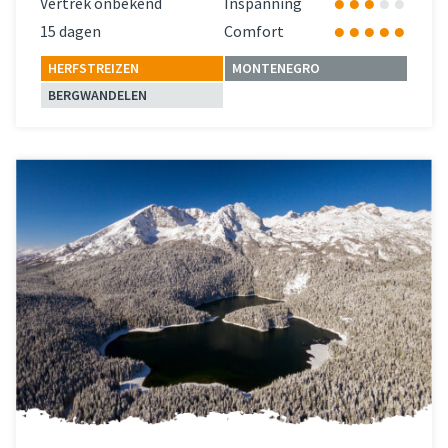
Vertrek onbekend
Inspanning
15 dagen
Comfort
HERFSTREIZEN
MONTENEGRO
BERGWANDELEN
Lees meer
over 