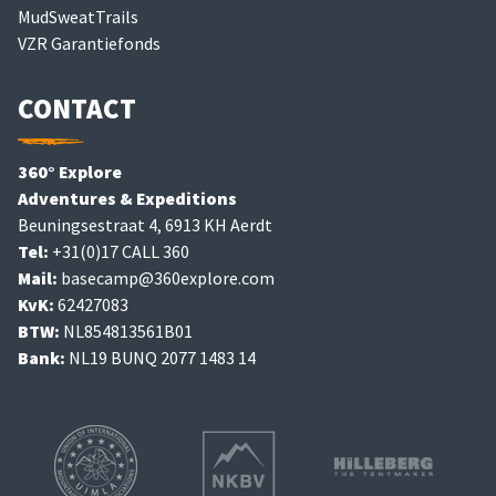
MudSweatTrails
VZR Garantiefonds
CONTACT
360° Explore
Adventures & Expeditions
Beuningsestraat 4, 6913 KH Aerdt
Tel:
+31(0)17 CALL 360
Mail:
basecamp@360explore.com
KvK:
62427083
BTW:
NL854813561B01
Bank:
NL19 BUNQ 2077 1483 14