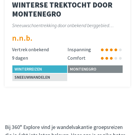
WINTERSE TREKTOCHT DOOR
MONTENEGRO
Sneeuwschoentrekking door onbekend berggebied…
n.n.b.
Vertrek onbekend
Inspanning
9 dagen
Comfort
WINTERREIZEN
MONTENEGRO
SNEEUWWANDELEN
Lees meer
over 
Bij 360° Explore vind je wandelvakantie groepsreizen