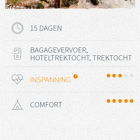
15 DAGEN
Reisduur
BAGAGEVERVOER,
Reis Type
HOTELTREKTOCHT, TREKTOCHT
Uitdaging
INSPANNING
COMFORT
Comfort