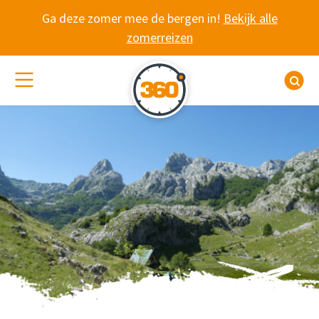
Spring naar content
Ga deze zomer mee de bergen in!
Bekijk alle
zomerreizen
(De)activeer site navigatie
Z
LUXE TREKTOCHT 
2 weken door de beto