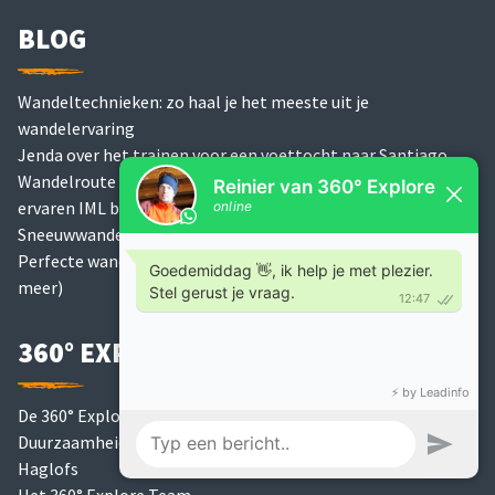
BLOG
Wandeltechnieken: zo haal je het meeste uit je
wandelervaring
Jenda over het trainen voor een voettocht naar Santiago
Wandelroute uitstippelen in de bergen: 7 tips van een
ervaren IML bergwandelgids
Sneeuwwandelen uitrusting: wat neem je mee?
Perfecte wandeluitrusting voor bergwandelen (kleding en
meer)
360° EXPLORE
De 360° Explore Podcast
Duurzaamheidsbeleid
Haglofs
Het 360° Explore Team