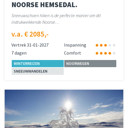
NOORSE HEMSEDAL.
Sneeuwschoen hiken is de perfecte manier om dit
indrukwekkende Noorse…
v.a. € 2085,-
Vertrek 31-01-2027
Inspanning
7 dagen
Comfort
WINTERREIZEN
NOORWEGEN
SNEEUWWANDELEN
Lees meer
over 