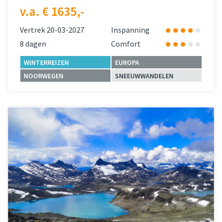
v.a. € 1635,-
Vertrek 20-03-2027
Inspanning
8 dagen
Comfort
WINTERREIZEN
EUROPA
NOORWEGEN
SNEEUWWANDELEN
Lees meer
over 