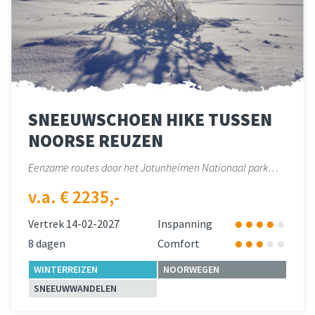
SNEEUWSCHOEN HIKE TUSSEN
NOORSE REUZEN
Eenzame routes door het Jotunheimen Nationaal park…
v.a. € 2235,-
Vertrek 14-02-2027
Inspanning
8 dagen
Comfort
WINTERREIZEN
NOORWEGEN
SNEEUWWANDELEN
Lees meer
over 