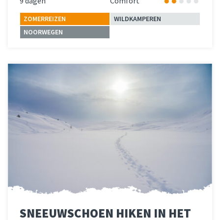
9 dagen
Comfort
ZOMERREIZEN
WILDKAMPEREN
NOORWEGEN
Lees meer
over 
SNEEUWSCHOEN HIKEN IN HET