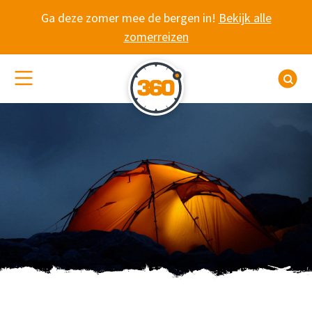
Spring naar content
Ga deze zomer mee de bergen in!
Bekijk alle
zomerreizen
(De)activeer site navigatie
Z
WANDELVAKANTIE 