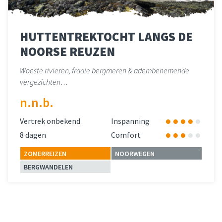
HUTTENTREKTOCHT LANGS DE
NOORSE REUZEN
Woeste rivieren, fraaie bergmeren & adembenemende
vergezichten…
n.n.b.
Vertrek onbekend
Inspanning
8 dagen
Comfort
ZOMERREIZEN
NOORWEGEN
BERGWANDELEN
Lees meer
over 