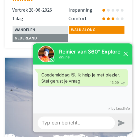
Vertrek 28-06-2026
Inspanning
1 dag
Comfort
WANDELEN
WALK ALONG
NEDERLAND
Lees meer
over 