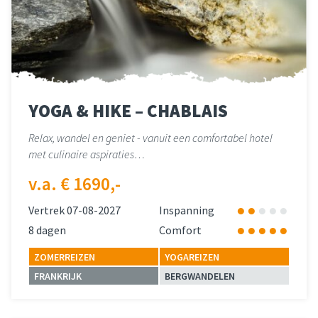
YOGA & HIKE – CHABLAIS
Relax, wandel en geniet - vanuit een comfortabel hotel
met culinaire aspiraties…
v.a. € 1690,-
Vertrek 07-08-2027
Inspanning
8 dagen
Comfort
ZOMERREIZEN
YOGAREIZEN
FRANKRIJK
BERGWANDELEN
Lees meer
over 