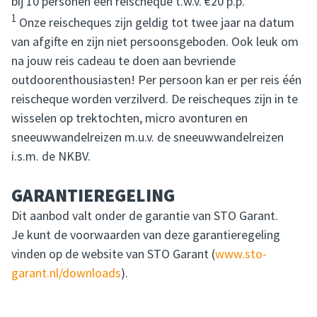
bij 10 personen een reischeque t.w.v. €20 p.p.
1
Onze reischeques zijn geldig tot twee jaar na datum
van afgifte en zijn niet persoonsgeboden. Ook leuk om
na jouw reis cadeau te doen aan bevriende
outdoorenthousiasten! Per persoon kan er per reis één
reischeque worden verzilverd. De reischeques zijn in te
wisselen op trektochten, micro avonturen en
sneeuwwandelreizen m.u.v. de sneeuwwandelreizen
i.s.m. de NKBV.
GARANTIEREGELING
Dit aanbod valt onder de garantie van STO Garant.
Je kunt de voorwaarden van deze garantieregeling
vinden op de website van STO Garant (
www.sto-
garant.nl/downloads
).