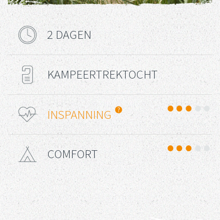
2 DAGEN
Reisduur
KAMPEERTREKTOCHT
Reis Type
Uitdaging
INSPANNING
COMFORT
Comfort