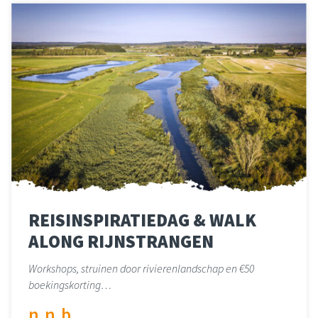
REISINSPIRATIEDAG & WALK
ALONG RIJNSTRANGEN
Workshops, struinen door rivierenlandschap en €50
boekingskorting…
n.n.b.