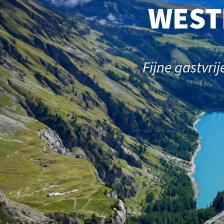
WEST
Fijne gastvri