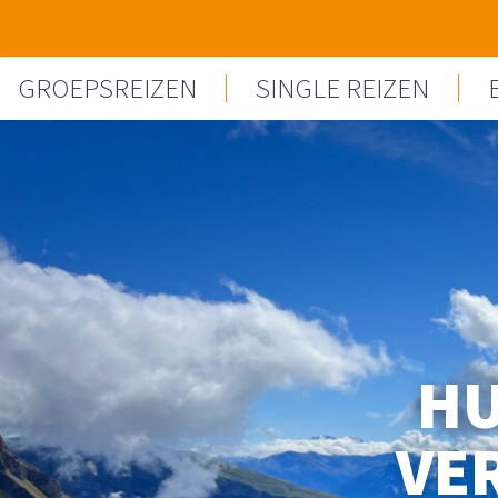
Spring naar content
GROEPSREIZEN
SINGLE REIZEN
HU
VE