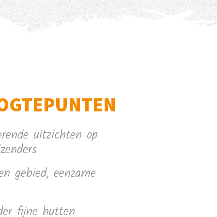
OGTEPUNTEN
erende uitzichten op
izenders
ten gebied, eenzame
der fijne hutten