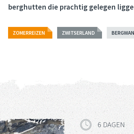
berghutten die prachtig gelegen ligge
ZOMERREIZEN
ZWITSERLAND
BERGWAN
6 DAGEN
Reisduur