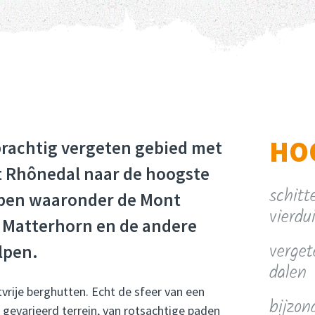
HO
prachtig vergeten gebied met
t Rhônedal naar de hoogste
schitt
lpen waaronder de Mont
vierdu
 Matterhorn en de andere
verge
lpen.
dalen
stvrije berghutten. Echt de sfeer van een
bijzon
 gevarieerd terrein, van rotsachtige paden