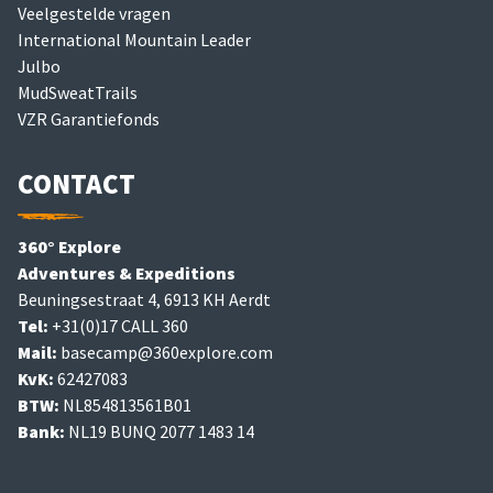
Veelgestelde vragen
International Mountain Leader
Julbo
MudSweatTrails
VZR Garantiefonds
CONTACT
360° Explore
Adventures & Expeditions
Beuningsestraat 4, 6913 KH Aerdt
Tel:
+31(0)17 CALL 360
Mail:
basecamp@360explore.com
KvK:
62427083
BTW:
NL854813561B01
Bank:
NL19 BUNQ 2077 1483 14