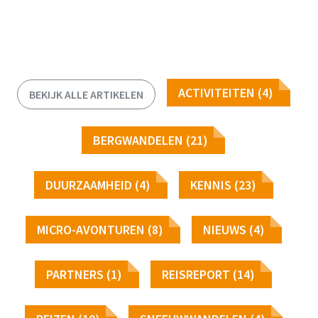
ACTIVITEITEN (4)
BEKIJK ALLE ARTIKELEN
BERGWANDELEN (21)
DUURZAAMHEID (4)
KENNIS (23)
MICRO-AVONTUREN (8)
NIEUWS (4)
PARTNERS (1)
REISREPORT (14)