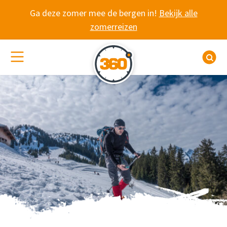
Spring naar content
Ga deze zomer mee de bergen in!
Bekijk alle
zomerreizen
(De)activeer site navigatie
Z
LAWINEPIEPER EN 