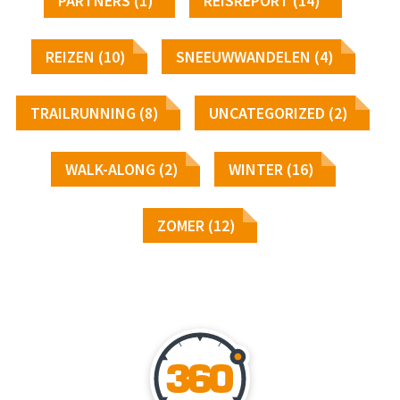
PARTNERS (1)
REISREPORT (14)
REIZEN (10)
SNEEUWWANDELEN (4)
TRAILRUNNING (8)
UNCATEGORIZED (2)
WALK-ALONG (2)
WINTER (16)
ZOMER (12)