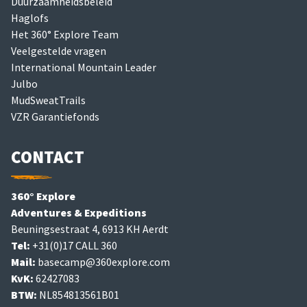
Duurzaamheidsbeleid
Haglofs
Het 360° Explore Team
Veelgestelde vragen
International Mountain Leader
Julbo
MudSweatTrails
VZR Garantiefonds
CONTACT
360° Explore
Adventures & Expeditions
Beuningsestraat 4, 6913 KH Aerdt
Tel:
+31(0)17 CALL 360
Mail:
basecamp@360explore.com
KvK:
62427083
BTW:
NL854813561B01