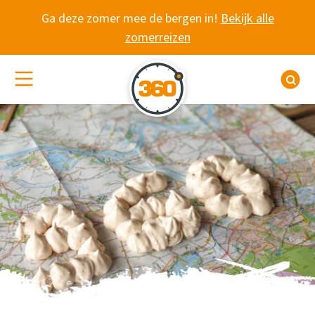
Spring naar content
Ga deze zomer mee de bergen in!
Bekijk alle
zomerreizen
(De)activeer site navigatie
Z
RECEPT VAN DE KA