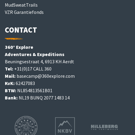
MudSweatTrails
VZR Garantiefonds
CONTACT
360° Explore
Adventures & Expeditions
Beuningsestraat 4, 6913 KH Aerdt
Tel:
+31(0)17 CALL 360
Mail:
basecamp@360explore.com
KvK:
62427083
BTW:
NL854813561B01
Bank:
NL19 BUNQ 2077 1483 14