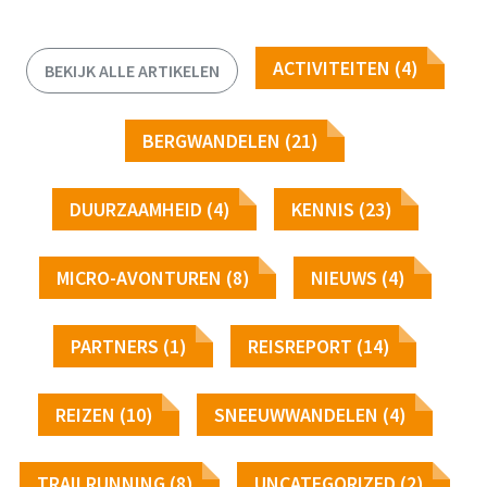
ACTIVITEITEN (4)
BEKIJK ALLE ARTIKELEN
BERGWANDELEN (21)
DUURZAAMHEID (4)
KENNIS (23)
MICRO-AVONTUREN (8)
NIEUWS (4)
PARTNERS (1)
REISREPORT (14)
REIZEN (10)
SNEEUWWANDELEN (4)
TRAILRUNNING (8)
UNCATEGORIZED (2)