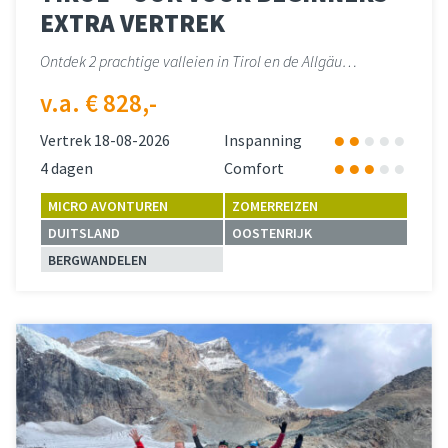
EXTRA VERTREK
Ontdek 2 prachtige valleien in Tirol en de Allgäu…
v.a. € 828,-
Vertrek 18-08-2026
Inspanning
4 dagen
Comfort
MICRO AVONTUREN
ZOMERREIZEN
DUITSLAND
OOSTENRIJK
BERGWANDELEN
Lees meer
over 