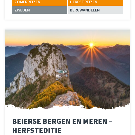
ZOMERREIZEN
HERFSTREIZEN
ZWEDEN
BERGWANDELEN
Lees meer
over 
BEIERSE BERGEN EN MEREN –
HERFSTEDITIE