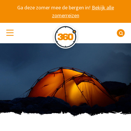
Spring naar content
Ga deze zomer mee de bergen in!
Bekijk alle
zomerreizen
(De)activeer site navigatie
Z
WANDELVAKANTIE 