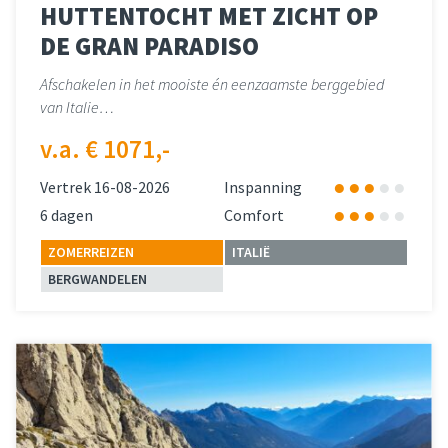
HUTTENTOCHT MET ZICHT OP
DE GRAN PARADISO
Afschakelen in het mooiste én eenzaamste berggebied
van Italie…
v.a. € 1071,-
Vertrek 16-08-2026
Inspanning
6 dagen
Comfort
ZOMERREIZEN
ITALIË
BERGWANDELEN
Lees meer
over 