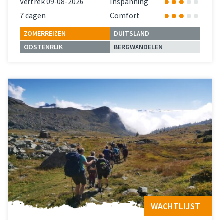
Vertrek 09-08-2026
Inspanning
7 dagen
Comfort
ZOMERREIZEN
DUITSLAND
OOSTENRIJK
BERGWANDELEN
Lees meer
over 
WACHTLIJST