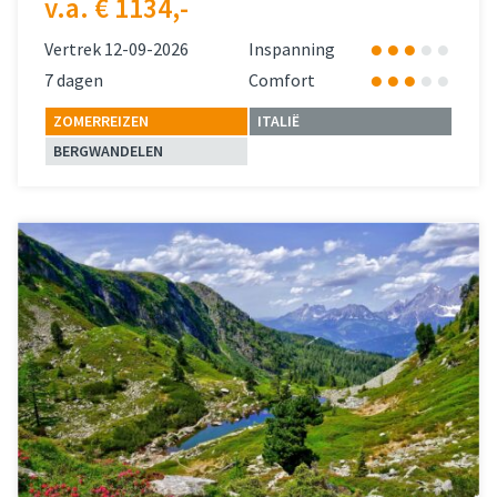
v.a. € 1134,-
Vertrek 12-09-2026
Inspanning
7 dagen
Comfort
ZOMERREIZEN
ITALIË
BERGWANDELEN
Lees meer
over 