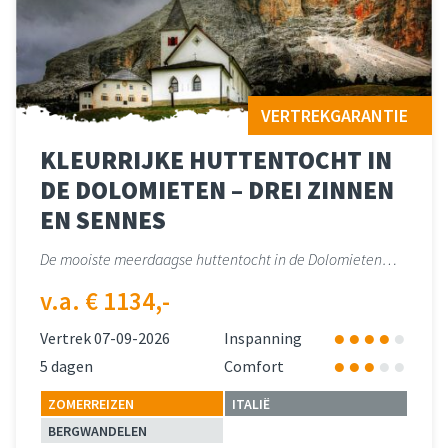
VERTREKGARANTIE
KLEURRIJKE HUTTENTOCHT IN
DE DOLOMIETEN – DREI ZINNEN
EN SENNES
De mooiste meerdaagse huttentocht in de Dolomieten…
v.a. € 1134,-
Vertrek 07-09-2026
Inspanning
5 dagen
Comfort
ZOMERREIZEN
ITALIË
BERGWANDELEN