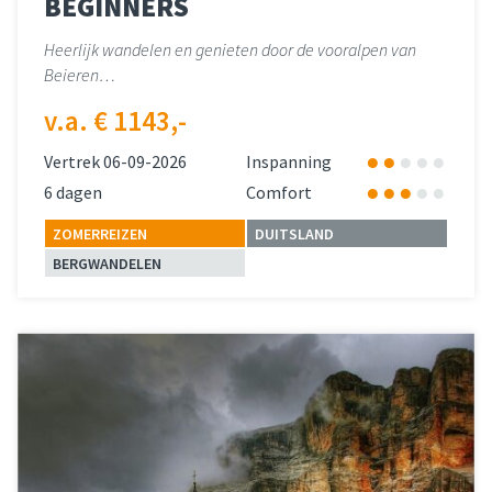
BEGINNERS
Heerlijk wandelen en genieten door de vooralpen van
Beieren…
v.a. € 1143,-
Vertrek 06-09-2026
Inspanning
6 dagen
Comfort
ZOMERREIZEN
DUITSLAND
BERGWANDELEN
Lees meer
over 