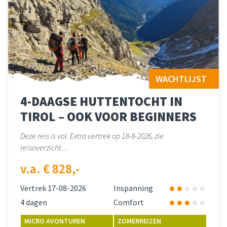
WACHTLIJST
4-DAAGSE HUTTENTOCHT IN
TIROL – OOK VOOR BEGINNERS
Deze reis is vol. Extra vertrek op 18-8-2026, zie
reisoverzicht…
v.a. € 828,-
Vertrek 17-08-2026
Inspanning
4 dagen
Comfort
MICRO AVONTUREN
ZOMERREIZEN