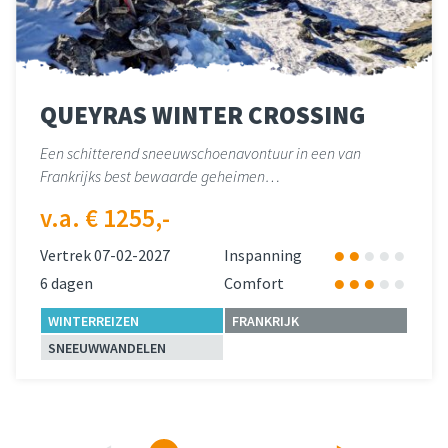
QUEYRAS WINTER CROSSING
Een schitterend sneeuwschoenavontuur in een van
Frankrijks best bewaarde geheimen…
v.a. € 1255,-
Vertrek 07-02-2027
Inspanning
6 dagen
Comfort
WINTERREIZEN
FRANKRIJK
SNEEUWWANDELEN
Lees meer
over 