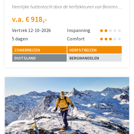
Heerlijke huttentocht door de herfstkleuren van Beieren…
v.a. € 918,-
Vertrek 12-10-2026
Inspanning
5 dagen
Comfort
ZOMERREIZEN
HERFSTREIZEN
DUITSLAND
BERGWANDELEN
Lees meer
over 