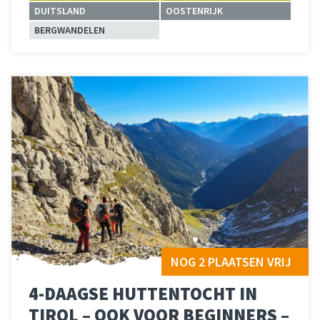
DUITSLAND
OOSTENRIJK
BERGWANDELEN
Lees meer
over 
NOG 2 PLAATSEN VRIJ
4-DAAGSE HUTTENTOCHT IN
TIROL – OOK VOOR BEGINNERS –