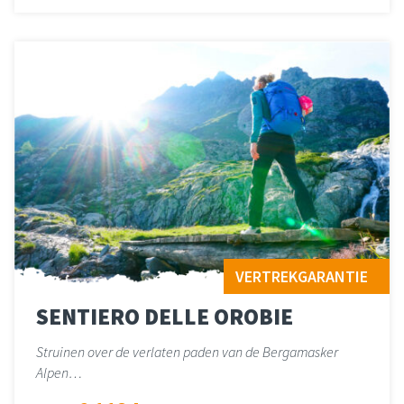
Lees meer
over 
VERTREKGARANTIE
SENTIERO DELLE OROBIE
Struinen over de verlaten paden van de Bergamasker
Alpen…