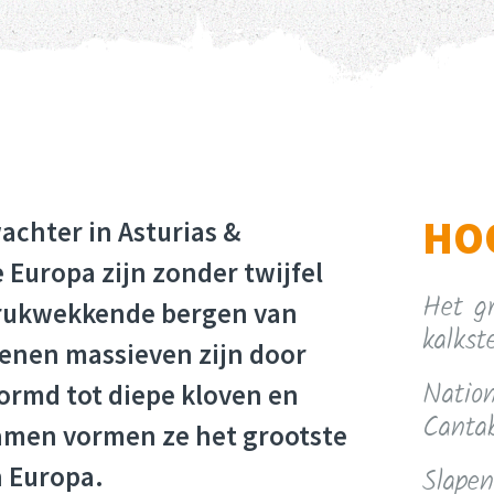
HO
achter in Asturias &
 Europa zijn zonder twijfel
Het gr
drukwekkende bergen van
kalks
tenen massieven zijn door
Nation
ormd tot diepe kloven en
Canta
amen vormen ze het grootste
n Europa.
Slapen