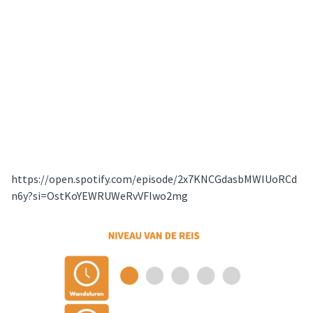
https://open.spotify.com/episode/2x7KNCGdasbMWIUoRCd
n6y?si=OstKoYEWRUWeRvVFIwo2mg