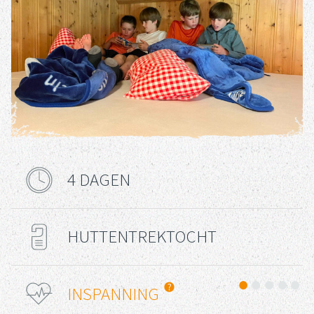
4 DAGEN
Reisduur
HUTTENTREKTOCHT
Reis Type
Uitdaging
INSPANNING