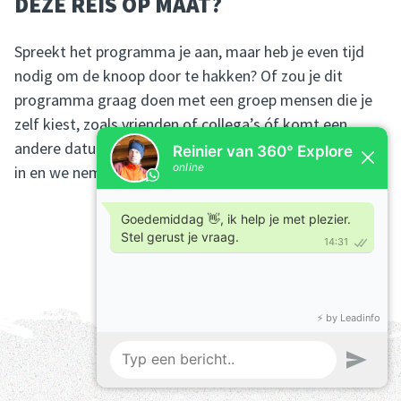
DEZE REIS OP MAAT?
Spreekt het programma je aan, maar heb je even tijd
nodig om de knoop door te hakken? Of zou je dit
programma graag doen met een groep mensen die je
zelf kiest, zoals vrienden of collega’s óf komt een
andere datum beter uit? Vul dan ons
contactformulier
in en we nemen zo snel mogelijk contact met je op.