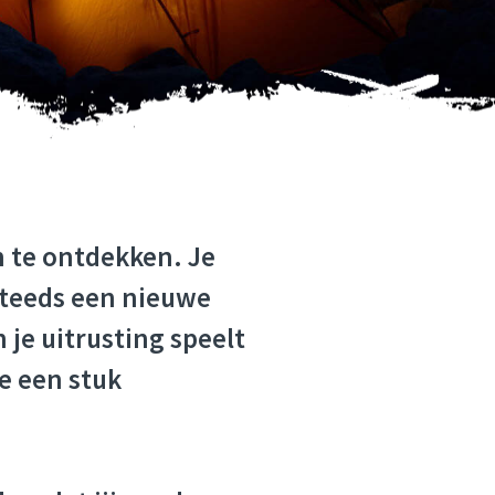
 DEZE ITEMS MO
 te ontdekken. Je
steeds een nieuwe
je uitrusting speelt
e een stuk