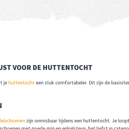
LIJST VOOR DE HUTTENTOCHT
t je
huttentocht
een stuk comfortabeler. Dit zijn de basisite
N
elschoenen
zijn onmisbaar tijdens een huttentocht. Je loo
 schoenen met goede grip en enkelsteun, het liefst in catego