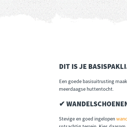
DIT IS JE BASISPAK
Een goede basisuitrusting maak
meerdaagse huttentocht.
✔ WANDELSCHOENE
Stevige en goed ingelopen
wand
rotsachtig terrein. Kies daarom