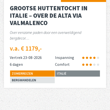
GROOTSE HUTTENTOCHT IN
ITALIE – OVER DE ALTA VIA
VALMALENCO
Over eenzame paden door een overweldigend
bergdecor…
v.a. € 1179,-
Vertrek 23-08-2026
Inspanning
6 dagen
Comfort
ZOMERREIZEN
ITALIË
BERGWANDELEN
Lees meer
s
huttentocht in het noorden van tirol
over 