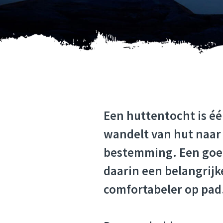
PAKLIJS
Een huttentocht is é
wandelt van hut naar 
bestemming. Een goede
daarin een belangrijk
comfortabeler op pad