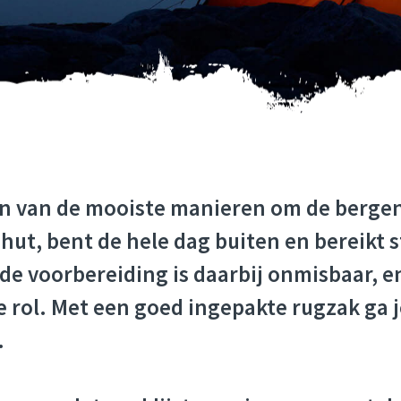
T HUTTENTOCHT:
én van de mooiste manieren om de bergen
hut, bent de hele dag buiten en bereikt 
 voorbereiding is daarbij onmisbaar, en 
e rol. Met een goed ingepakte rugzak ga j
.