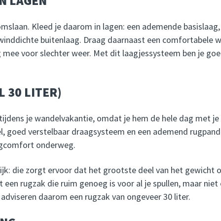
N LAGEN
 omslaan. Kleed je daarom in lagen: een ademende basislaag
n winddichte buitenlaag. Draag daarnaast een comfortabele
 mee voor slechter weer. Met dit laagjessysteem ben je go
 30 LITER)
tijdens je wandelvakantie, omdat je hem de hele dag met j
, goed verstelbaar draagsysteem en een ademend rugpand. Z
aagcomfort onderweg.
jk: die zorgt ervoor dat het grootste deel van het gewicht o
t een rugzak die ruim genoeg is voor al je spullen, maar niet
e adviseren daarom een rugzak van ongeveer 30 liter.