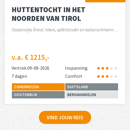
HUTTENTOCHT IN HET
NOORDEN VAN TIROL
Oostenrijks finest: hiken, apfelstrudel en kaiserschmarrn…
v.a. € 1215,-
Vertrek 09-08-2026
Inspanning
7 dagen
Comfort
ZOMERREIZEN
DUITSLAND
OOSTENRIJK
BERGWANDELEN
Lees meer
huttentocht met zicht op de imposante monte rosa gletsjer
over 
VIND JOUW REIS