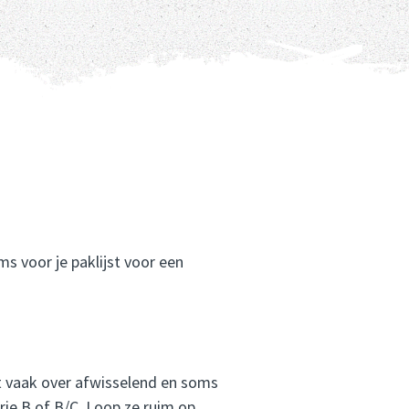
ms voor je paklijst voor een
pt vaak over afwisselend en soms
rie B of B/C. Loop ze ruim op