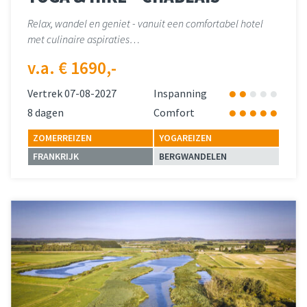
Relax, wandel en geniet - vanuit een comfortabel hotel
met culinaire aspiraties…
v.a. € 1690,-
Vertrek 07-08-2027
Inspanning
8 dagen
Comfort
ZOMERREIZEN
YOGAREIZEN
FRANKRIJK
BERGWANDELEN
Lees meer
over 