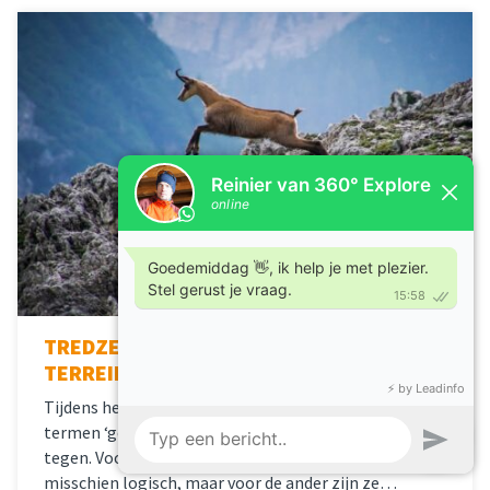
TREDZEKERHEID & GEËXPONEERD
TERREIN
Tijdens het boeken van een wandelreis kom je vaak de
termen ‘geëxponeerd terrein’ en ‘tredzekerheid’
tegen. Voor de ene persoon klinken deze termen
misschien logisch, maar voor de ander zijn ze…