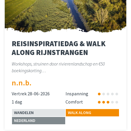
REISINSPIRATIEDAG & WALK
ALONG RIJNSTRANGEN
Workshops, struinen door rivierenlandschap en €50
boekingskorting…
n.n.b.
Vertrek 28-06-2026
Inspanning
1 dag
Comfort
WANDELEN
WALK ALONG
NEDERLAND
Lees meer
over 