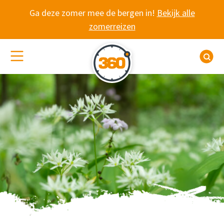
Spring naar content
Ga deze zomer mee de bergen in!
Bekijk alle
zomerreizen
(De)activeer site navigatie
Z
DE OOSTELIJKE T
Struinen over de Her