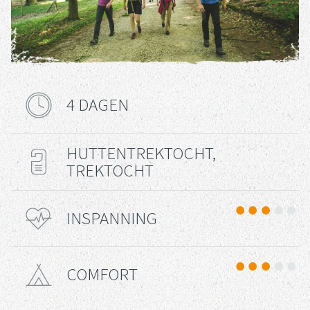
4 DAGEN
Reisduur
HUTTENTREKTOCHT,
Reis Type
TREKTOCHT
INSPANNING
Uitdaging
COMFORT
Comfort