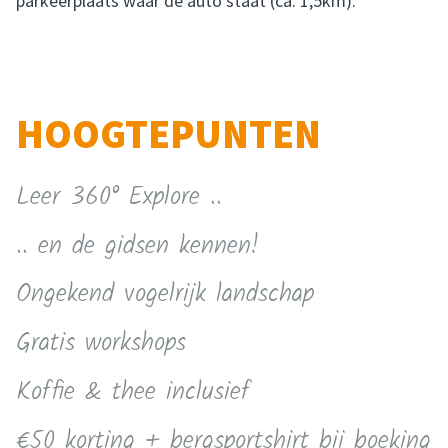
parkeerplaats waar de auto staat (ca. 1,5km).
HOOGTEPUNTEN
Leer 360° Explore ..
.. en de gidsen kennen!
Ongekend vogelrijk landschap
Gratis workshops
Koffie & thee inclusief
€50 korting + bergsportshirt bij boeking