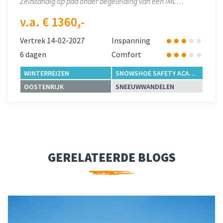
Zelfstandig op pad onder begeleiding van een IML…
v.a. € 1360,-
Vertrek 14-02-2027
Inspanning
6 dagen
Comfort
WINTERREIZEN
SNOWSHOE SAFETY ACADEMY
OOSTENRIJK
SNEEUWWANDELEN
Lees meer
over 
GERELATEERDE BLOGS