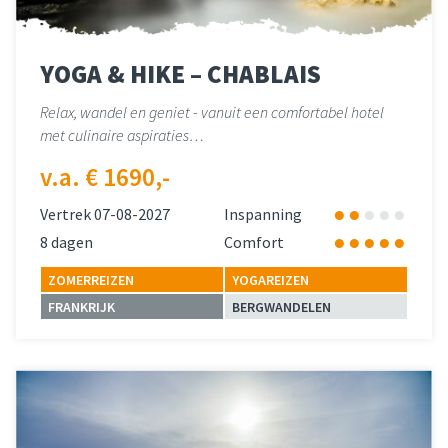
YOGA & HIKE – CHABLAIS
Relax, wandel en geniet - vanuit een comfortabel hotel
met culinaire aspiraties…
v.a. € 1690,-
Vertrek 07-08-2027
Inspanning
8 dagen
Comfort
ZOMERREIZEN
YOGAREIZEN
FRANKRIJK
BERGWANDELEN
Lees meer
over 