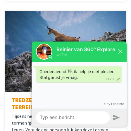
TREDZEKERHEID & GEËXPONEERD
TERREIN
Tijdens het boeken van een wandelreis kom je vaak de
termen ‘geëxponeerd terrein’ en ‘tredzekerheid’
tegen. Voor de ene persoon klinken deze termen