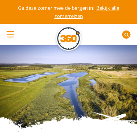
Spring naar content
Ga deze zomer mee de bergen in!
Bekijk alle
zomerreizen
(De)activeer site navigatie
Z
REISINSPIRATIEDA
Workshops, struinen d