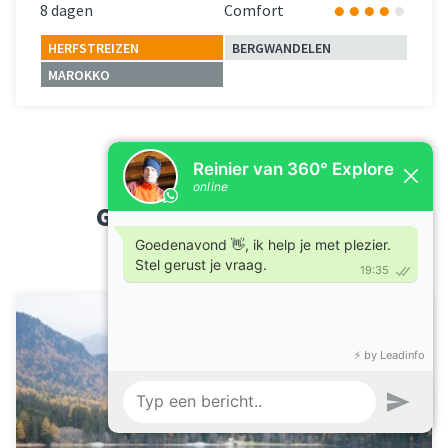
8 dagen
Comfort
HERFSTREIZEN
BERGWANDELEN
MAROKKO
Lees meer
over 
GERELATEERDE BLOGS