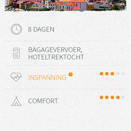
8 DAGEN
Reisduur
BAGAGEVERVOER,
Reis Type
HOTELTREKTOCHT
Uitdaging
INSPANNING
COMFORT
Comfort