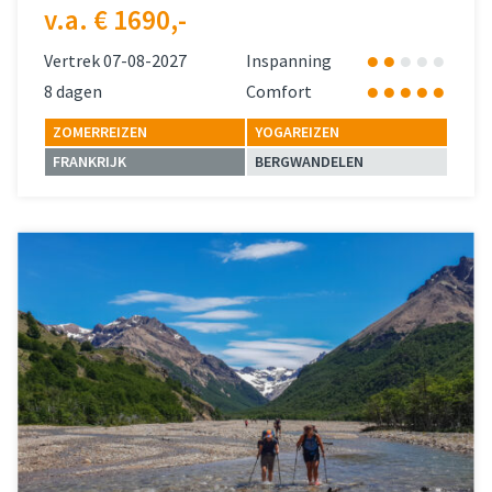
v.a. € 1690,-
Vertrek 07-08-2027
Inspanning
8 dagen
Comfort
ZOMERREIZEN
YOGAREIZEN
FRANKRIJK
BERGWANDELEN
Lees meer
over 