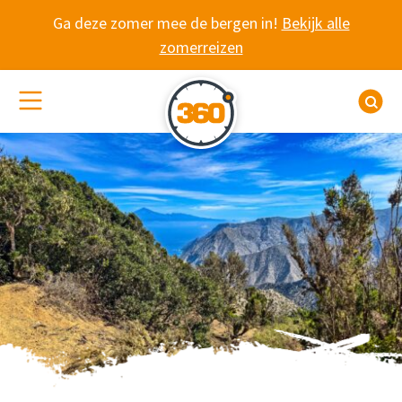
Spring naar content
Ga deze zomer mee de bergen in!
Bekijk alle
zomerreizen
(De)activeer site navigatie
Z
TREKTOCHT LA GO
8-daagse trekking met