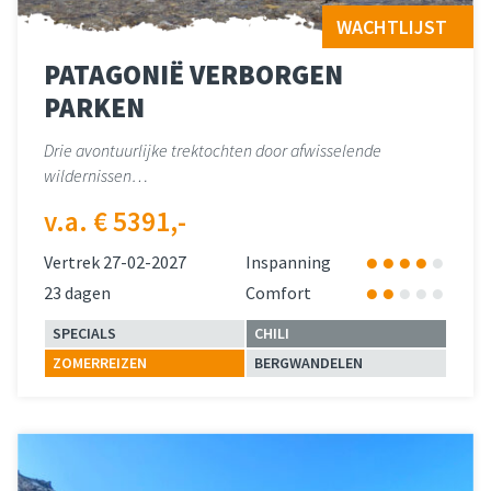
WACHTLIJST
PATAGONIË VERBORGEN
PARKEN
Drie avontuurlijke trektochten door afwisselende
wildernissen…
v.a. € 5391,-
Vertrek 27-02-2027
Inspanning
23 dagen
Comfort
SPECIALS
CHILI
ZOMERREIZEN
BERGWANDELEN
Lees meer
over 