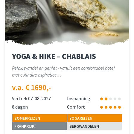
YOGA & HIKE – CHABLAIS
Relax, wandel en geniet - vanuit een comfortabel hotel
met culinaire aspiraties…
v.a. € 1690,-
Vertrek 07-08-2027
Inspanning
8 dagen
Comfort
ZOMERREIZEN
YOGAREIZEN
FRANKRIJK
BERGWANDELEN
Lees meer
over 