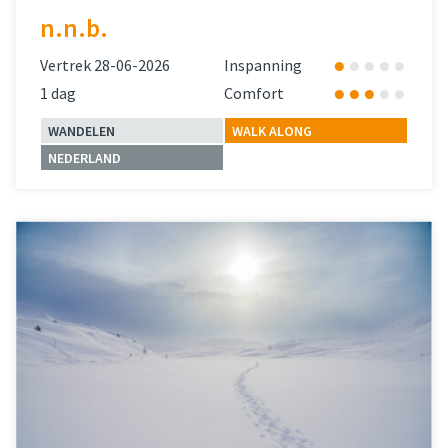
n.n.b.
Vertrek 28-06-2026
Inspanning
1 dag
Comfort
WANDELEN
WALK ALONG
NEDERLAND
Lees meer
over 