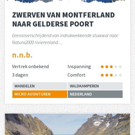
ZWERVEN VAN MONTFERLAND
NAAR GELDERSE POORT
Grensoverschrijdend van indrukwekkende stuwwal naar
Natura2000 rivierenland…
n.n.b.
Vertrek onbekend
Inspanning
3 dagen
Comfort
WANDELEN
WILDKAMPEREN
MICRO AVONTUREN
NEDERLAND
Lees meer
over 