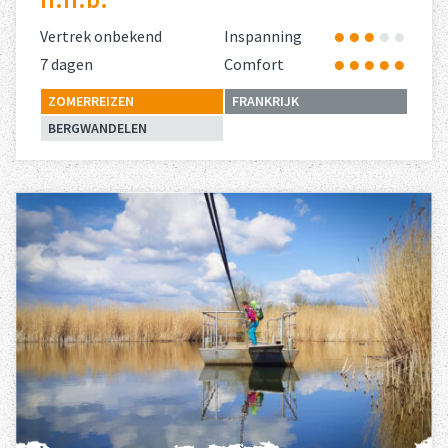
Vertrek onbekend
Inspanning
7 dagen
Comfort
ZOMERREIZEN
FRANKRIJK
BERGWANDELEN
Lees meer
over 