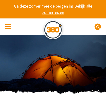
Spring naar content
Ga deze zomer mee de bergen in!
Bekijk alle
zomerreizen
(De)activeer site navigatie
Z
WANDELEN SINGLES