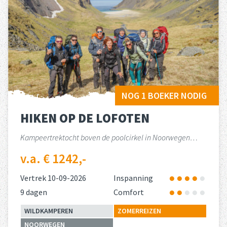
NOG 1 BOEKER NODIG
HIKEN OP DE LOFOTEN
Kampeertrektocht boven de poolcirkel in Noorwegen…
v.a. € 1242,-
Vertrek 10-09-2026
Inspanning
9 dagen
Comfort
WILDKAMPEREN
ZOMERREIZEN
NOORWEGEN