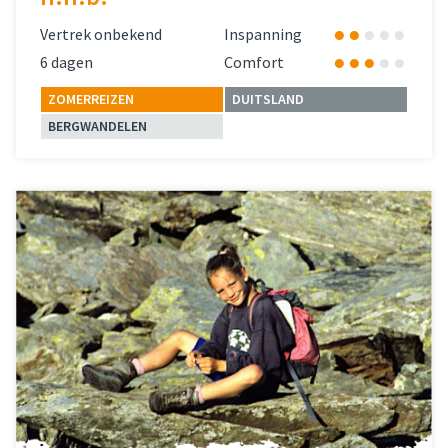
Vertrek onbekend
Inspanning
6 dagen
Comfort
ZOMERREIZEN
DUITSLAND
BERGWANDELEN
Lees meer
over 