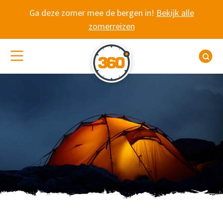
Spring naar content
Ga deze zomer mee de bergen in!
Bekijk alle
zomerreizen
(De)activeer site navigatie
Z
WANDELVAKANTIE 