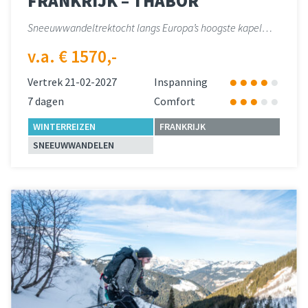
FRANKRIJK – THABOR
Sneeuwwandeltrektocht langs Europa’s hoogste kapel…
v.a. € 1570,-
Vertrek 21-02-2027
Inspanning
7 dagen
Comfort
WINTERREIZEN
FRANKRIJK
SNEEUWWANDELEN
Lees meer
over 