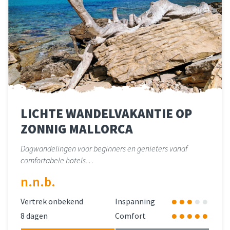
LICHTE WANDELVAKANTIE OP
ZONNIG MALLORCA
Dagwandelingen voor beginners en genieters vanaf
comfortabele hotels…
n.n.b.
Vertrek onbekend
Inspanning
8 dagen
Comfort