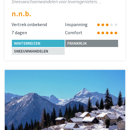
Sneeuwschoenwandelen voor levensgenieters…
n.n.b.
Vertrek onbekend
Inspanning
7 dagen
Comfort
WINTERREIZEN
FRANKRIJK
SNEEUWWANDELEN
Lees meer
over 