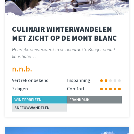
CULINAIR WINTERWANDELEN
MET ZICHT OP DE MONT BLANC
Heerlijke verwenweek in de onontdekte Bauges vanuit
knus hotel…
n.n.b.
Vertrek onbekend
Inspanning
7 dagen
Comfort
WINTERREIZEN
FRANKRIJK
SNEEUWWANDELEN
Lees meer
over 