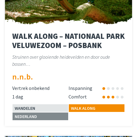
WALK ALONG – NATIONAAL PARK
VELUWEZOOM – POSBANK
Struinen over glooiende heidevelden en door oude
bossen…
n.n.b.
Vertrek onbekend
Inspanning
1 dag
Comfort
WANDELEN
WALK ALONG
NEDERLAND
Lees meer
over 