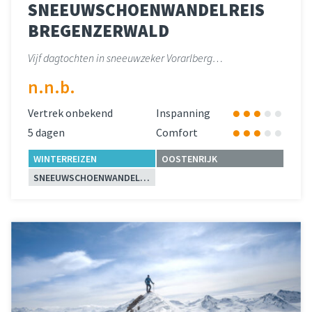
SNEEUWSCHOENWANDELREIS
BREGENZERWALD
Vijf dagtochten in sneeuwzeker Vorarlberg…
n.n.b.
Vertrek onbekend
Inspanning
5 dagen
Comfort
WINTERREIZEN
OOSTENRIJK
SNEEUWSCHOENWANDELEN
Lees meer
over