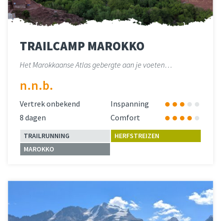
TRAILCAMP MAROKKO
Het Marokkaanse Atlas gebergte aan je voeten…
n.n.b.
Vertrek onbekend
Inspanning
8 dagen
Comfort
TRAILRUNNING
HERFSTREIZEN
MAROKKO
Lees meer
over 