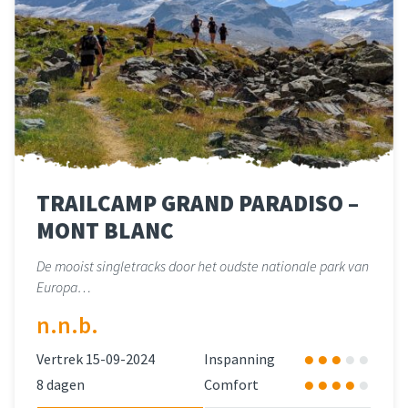
TRAILCAMP GRAND PARADISO –
MONT BLANC
De mooist singletracks door het oudste nationale park van
Europa…
n.n.b.
Vertrek 15-09-2024
Inspanning
8 dagen
Comfort