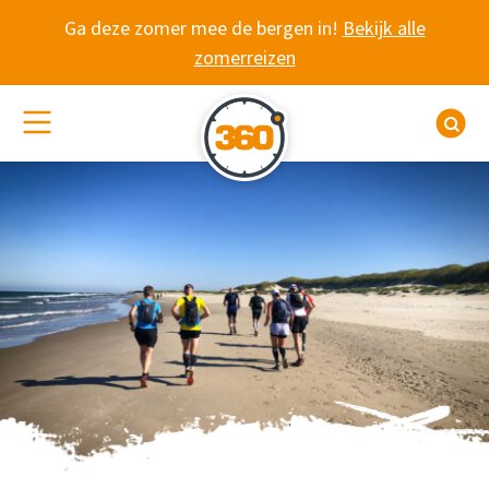
Spring naar content
Ga deze zomer mee de bergen in!
Bekijk alle
zomerreizen
(De)activeer site navigatie
Z
WADDENTRAIL, DOOR
Multi-stage trailreis 