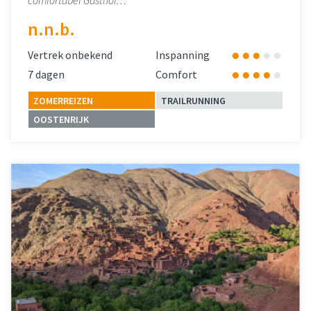
comfortabel Gasthof…
n.n.b.
Vertrek onbekend
Inspanning
7 dagen
Comfort
ZOMERREIZEN
TRAILRUNNING
OOSTENRIJK
Lees meer
over 