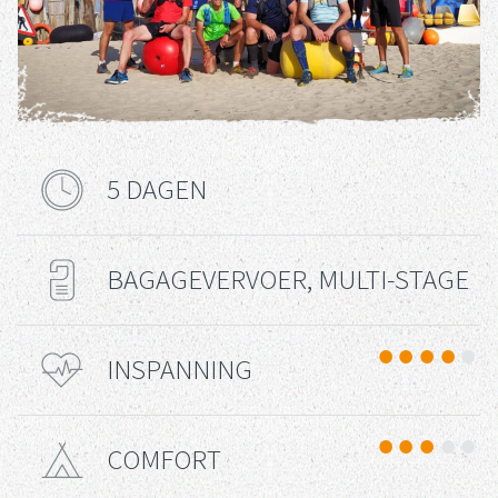
5 DAGEN
Reisduur
BAGAGEVERVOER, MULTI-STAGE
Reis Type
INSPANNING
Uitdaging
COMFORT
Comfort