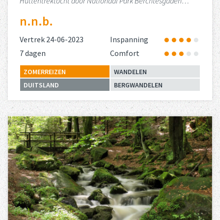
Huttentrektocht door Nationaal Park Berchtesgaden…
n.n.b.
Vertrek 24-06-2023
Inspanning
7 dagen
Comfort
ZOMERREIZEN
WANDELEN
DUITSLAND
BERGWANDELEN
Lees meer
over 