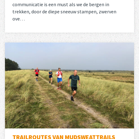
communicatie is een must als we de bergen in
trekken, door de diepe sneeuw stampen, zwerven
ove…
Lees meer
over 
TRAILROUTES VAN MUDSWEATTRAILS