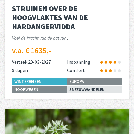
STRUINEN OVER DE
HOOGVLAKTES VAN DE
HARDANGERVIDDA
Voel de kracht van de natuur…
v.a. € 1635,-
Vertrek 20-03-2027
Inspanning
8 dagen
Comfort
WINTERREIZEN
EUROPA
NOORWEGEN
SNEEUWWANDELEN
Lees meer
over 