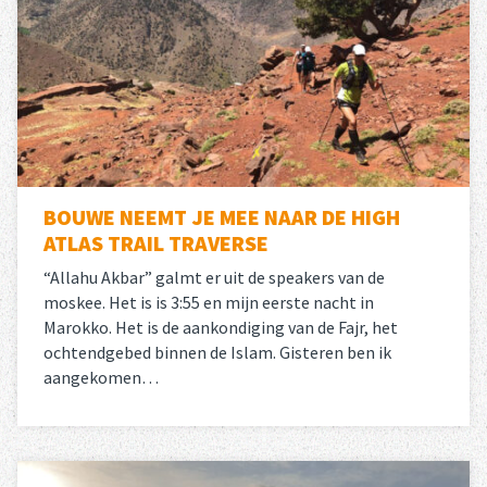
BOUWE NEEMT JE MEE NAAR DE HIGH
ATLAS TRAIL TRAVERSE
“Allahu Akbar” galmt er uit de speakers van de
moskee. Het is is 3:55 en mijn eerste nacht in
Marokko. Het is de aankondiging van de Fajr, het
ochtendgebed binnen de Islam. Gisteren ben ik
aangekomen…
Lees meer
over 