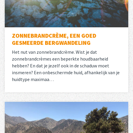
ZONNEBRANDCRÈME, EEN GOED
GESMEERDE BERGWANDELING
Het nut van zonnebrandcrème. Wist je dat
zonnebrandcrèmes een beperkte houdbaarheid
hebben? En dat je jezelf ook in de schaduw moet
insmeren? Een onbeschermde huid, afhankelijk van je
huidtype maximaa…
Lees meer
over