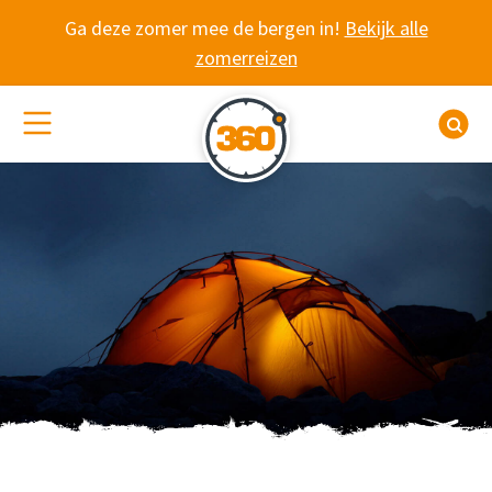
Spring naar content
Ga deze zomer mee de bergen in!
Bekijk alle
zomerreizen
(De)activeer site navigatie
Z
IN DE SPOTLIGHT: R