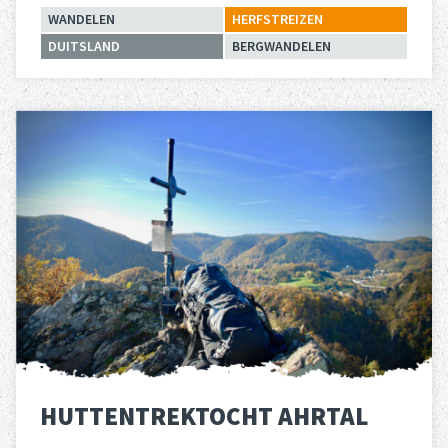
WANDELEN
HERFSTREIZEN
DUITSLAND
BERGWANDELEN
Lees meer
over 
HUTTENTREKTOCHT AHRTAL