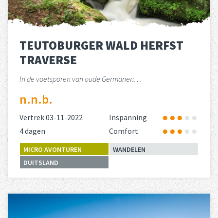
TEUTOBURGER WALD HERFST
TRAVERSE
In de voetsporen van oude Germanen…
n.n.b.
Vertrek 03-11-2022
Inspanning
4 dagen
Comfort
MICRO AVONTUREN
WANDELEN
DUITSLAND
Lees meer
over 