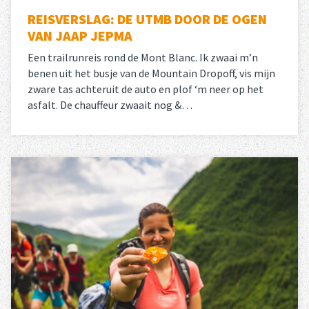
REISVERSLAG: DE UTMB DOOR DE OGEN
VAN JAAP JEPMA
Een trailrunreis rond de Mont Blanc. Ik zwaai m’n
benen uit het busje van de Mountain Dropoff, vis mijn
zware tas achteruit de auto en plof ‘m neer op het
asfalt. De chauffeur zwaait nog &…
Lees meer
over 