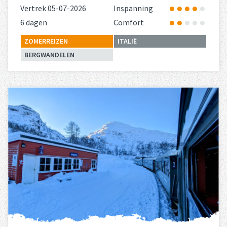
Vertrek 05-07-2026
Inspanning
6 dagen
Comfort
ZOMERREIZEN
ITALIË
BERGWANDELEN
Lees meer
over 