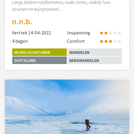
Langs bizarre rotsformaties, oude ruïnes, vlakbij huis
struinen en wijnproeven!…
n.n.b.
Vertrek 14-04-2022
Inspanning
4 dagen
Comfort
MICRO AVONTUREN
WANDELEN
DUITSLAND
BERGWANDELEN
Lees meer
over 