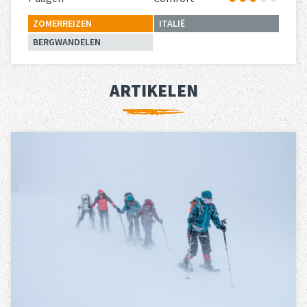
ZOMERREIZEN
ITALIË
BERGWANDELEN
Lees meer
over 
ARTIKELEN