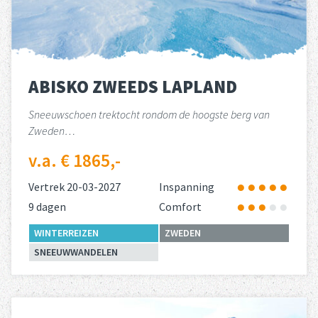
ABISKO ZWEEDS LAPLAND
Sneeuwschoen trektocht rondom de hoogste berg van
Zweden…
v.a. € 1865,-
Vertrek 20-03-2027
Inspanning
9 dagen
Comfort
WINTERREIZEN
ZWEDEN
SNEEUWWANDELEN
Lees meer
over 